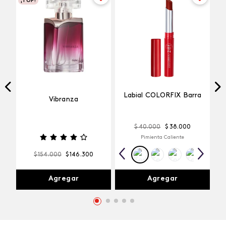
¡TOP!
Labial COLORFIX Barra
Vibranza
$
40
.
000
$
38
.
000
Pimienta Caliente
$
154
.
000
$
146
.
300
Agregar
Agregar