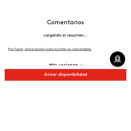
Comentarios
cargando el resumen…
Por favor, inicia sesión para escribir un comentario.
Más reciente
Avisar disponibilidad
Cargando comentarios…
Comparte este producto
Copiar link
Whatsapp
Facebook
Más