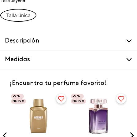
Talla Joyeria
Talla única
Descripción
Medidas
¡Encuentra tu perfume favorito!
-
5 %
-
5 %
NUEVO
NUEVO