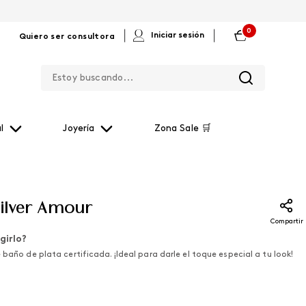
0
|
|
Iniciar sesión
Quiero ser consultora
Estoy buscando...
l
Joyería
Zona Sale 🛒
Silver Amour
Compartir
girlo?
 baño de plata certificada. ¡Ideal para darle el toque especial a tu look!