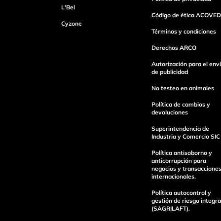
L'Bel
Código de ética ACOVED
Cyzone
Dirección de email
Términos y condiciones
Derechos ARCO
Autorización para el env
Escribe un comentario
de publicidad
No testeo en animales
Política de cambios y
devoluciones
Superintendencia de
Industria y Comercio SIC
Enviar Comentario
Política antisoborno y
anticorrupción para
negocios y transaccione
internacionales.
Política autocontrol y
gestión de riesgo integra
(SAGRILAFT).