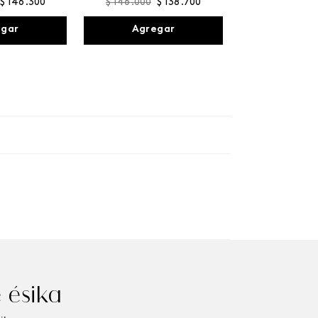
$
146
.
300
$
146
.
000
$
138
.
700
egar
Agregar
 ésika