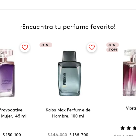
¡Encuentra tu perfume favorito!
-
5 %
-
5 %
¡TOP!
Vibr
Provocative
Kalos Max Perfume de
 Mujer, 45 ml
Hombre, 100 ml
0
$
150
.
100
$
146
.
000
$
138
.
700