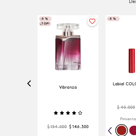
Des
-
5 %
-
5 %
¡TOP!
Labial COL
Vibranza
$
40
.
000
Pimienta
$
154
.
000
$
146
.
300