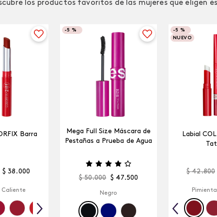
cubre los productos favoritos de las mujeres que eligen é
-
5 %
-
5 %
NUEVO
Mega Full Size Máscara de
ORFIX Barra
Labial CO
Pestañas a Prueba de Agua
Tat
$
38
.
000
$
42
.
800
$
50
.
000
$
47
.
500
 Caliente
Pimienta
Negro