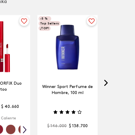
sika
-
5 %
Top Sellers
¡TOP!
LORFIX Duo
Winner Sport Perfume de
too
Hombre, 100 ml
$
40
.
660
 Caliente
$
146
.
000
$
138
.
700