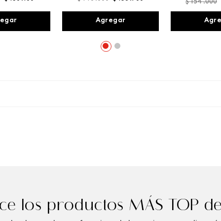
$
154
.
000
egar
Agregar
Agr
e los productos MÁS TOP de