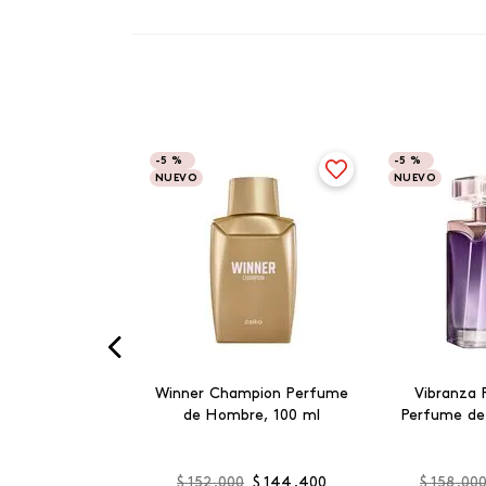
-
5 %
-
5 %
NUEVO
NUEVO
Winner Champion Perfume
Vibranza 
de Hombre, 100 ml
Perfume de
$
152
.
000
$
144
.
400
$
158
.
00