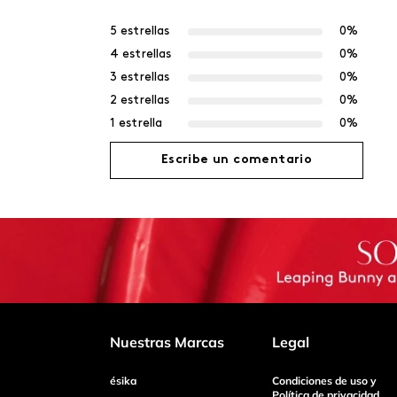
5 estrellas
0%
4 estrellas
0%
3 estrellas
0%
2 estrellas
0%
1 estrella
0%
Escribe un comentario
Agregar comentario
Título
Califica el producto de 1 a 5 estrellas
Nuestras Marcas
Legal
ésika
Condiciones de uso y
Tu nombre
Política de privacidad