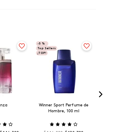
-
5 %
Top Sellers
¡TOP!
anza
Winner Sport Perfume de
Hombre, 100 ml