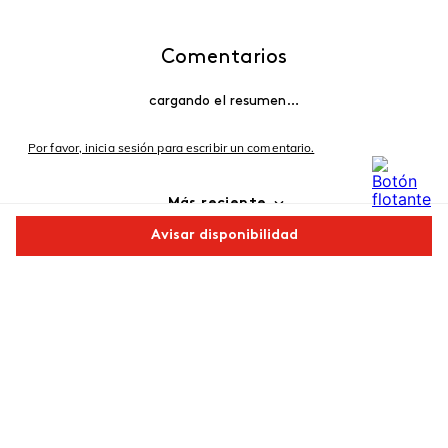
Comentarios
cargando el resumen…
Por favor, inicia sesión para escribir un comentario.
Más reciente
Avisar disponibilidad
Cargando comentarios…
Comparte este producto
Copiar link
Whatsapp
Facebook
Más