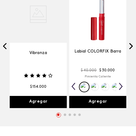
Labial COLORFIX Barra
Vibranza
$
40
.
000
$
30
.
000
Pimienta Caliente
$
154
.
000
Agregar
Agregar