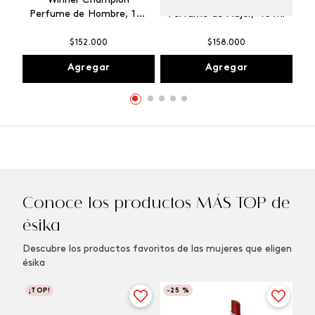
Winner Champion
Vibranza Provocative
Perfume de Hombre, 100
Perfume de Mujer, 45 ml
ml
$
152
.
000
$
158
.
000
Agregar
Agregar
Conoce los productos MÁS TOP de
ésika
Descubre los productos favoritos de las mujeres que eligen
ésika
¡TOP!
-
25 %