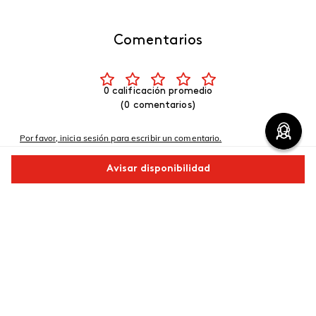
Comentarios
0 calificación promedio
(0 comentarios)
Por favor, inicia sesión para escribir un comentario.
Avisar disponibilidad
Más reciente
Comparte este producto
No hay comentarios.
Copiar link
Whatsapp
Facebook
Más