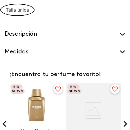
Talla única
Descripción
Medidas
¡Encuentra tu perfume favorito!
-
5 %
-
5 %
NUEVO
NUEVO