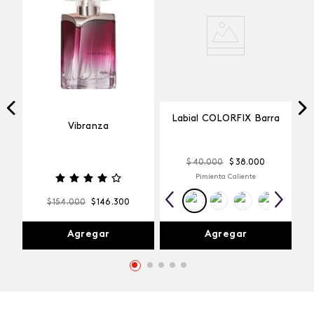
Labial COLORFIX Barra
Vibranza
$
40
.
000
$
38
.
000
Pimienta Caliente
$
154
.
000
$
146
.
300
Agregar
Agregar