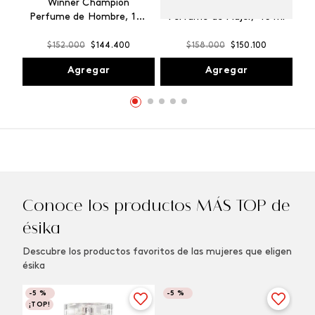
Winner Champion
Vibranza Provocative
Perfume de Hombre, 100
Perfume de Mujer, 45 ml
ml
$
152
.
000
$
144
.
400
$
158
.
000
$
150
.
100
Agregar
Agregar
Conoce los productos MÁS TOP de
ésika
Descubre los productos favoritos de las mujeres que eligen
ésika
-
5 %
-
5 %
¡TOP!