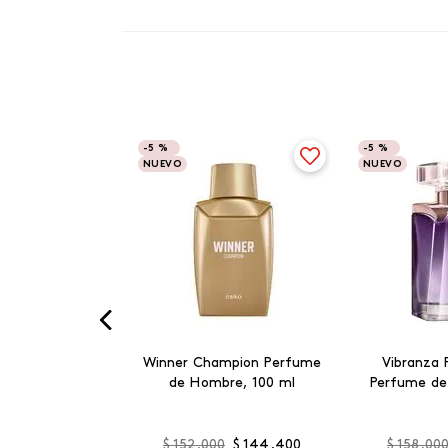
-
5 %
-
5 %
NUEVO
NUEVO
Winner Champion Perfume
Vibranza 
de Hombre, 100 ml
Perfume de
$
152
.
000
$
144
.
400
$
158
.
00