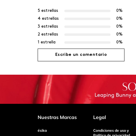
5 estrellas
0%
4 estrellas
0%
3 estrellas
0%
2 estrellas
0%
1 estrella
0%
Escribe un comentario
Agregar comentario
Título
Califica el producto de 1 a 5 estrellas
Nuestras Marcas
Legal
ésika
Condiciones de uso y
Tu nombre
Política de privacidad