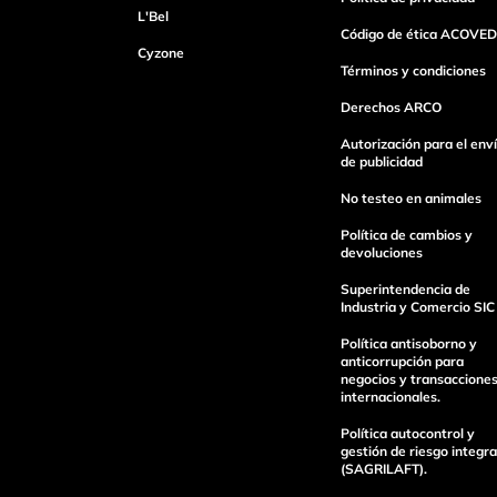
L'Bel
Código de ética ACOVED
Cyzone
Dirección de email
Términos y condiciones
Derechos ARCO
Autorización para el env
Escribe un comentario
de publicidad
No testeo en animales
Política de cambios y
devoluciones
Superintendencia de
Industria y Comercio SIC
Enviar Comentario
Política antisoborno y
anticorrupción para
negocios y transaccione
internacionales.
Política autocontrol y
gestión de riesgo integra
(SAGRILAFT).