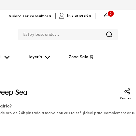
0
|
|
Iniciar sesión
Quiero ser consultora
Estoy buscando...
l
Joyería
Zona Sale 🛒
Deep Sea
Compartir
girlo?
 de oro de 24k pintado a mano con cristales*. ¡Ideal para complementar tu