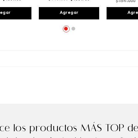
$
154
.
000
egar
Agregar
Agr
e los productos MÁS TOP de