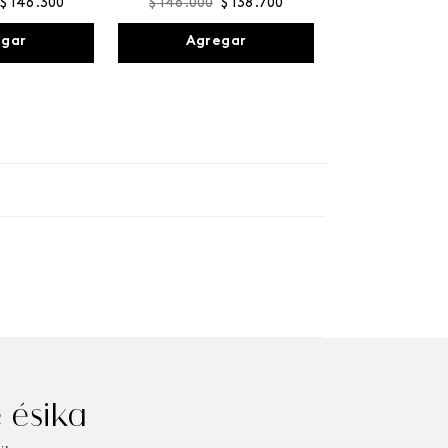
$
146
.
300
$
146
.
000
$
138
.
700
egar
Agregar
 ésika