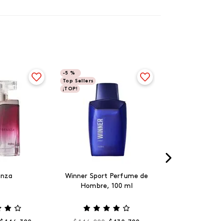
-
5 %
Top Sellers
¡TOP!
anza
Winner Sport Perfume de
Hombre, 100 ml