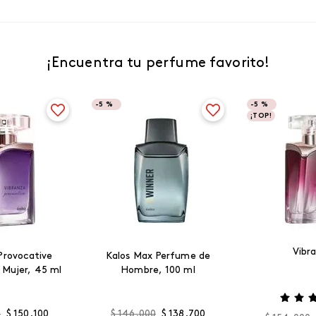
¡Encuentra tu perfume favorito!
-
5 %
-
5 %
¡TOP!
Vibr
Provocative
Kalos Max Perfume de
 Mujer, 45 ml
Hombre, 100 ml
0
$
150
.
100
$
146
.
000
$
138
.
700