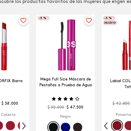
cubre los productos favoritos de las mujeres que eligen é
-
5 %
-
5 %
NUEVO
Mega Full Size Máscara de
ORFIX Barra
Labial CO
Pestañas a Prueba de Agua
Tat
$
38
.
000
$
42
.
800
$
50
.
000
$
47
.
500
 Caliente
Pimienta
Negro