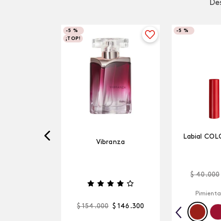
Des
-
5 %
-
5 %
¡TOP!
Labial COL
Vibranza
$
40
.
000
Pimienta
$
154
.
000
$
146
.
300