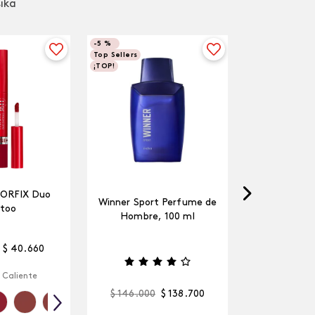
sika
-
5 %
Top Sellers
¡TOP!
LORFIX Duo
Winner Sport Perfume de
too
Hombre, 100 ml
$
40
.
660
 Caliente
$
146
.
000
$
138
.
700