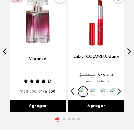
¡TOP!
Labial COLORFIX Barra
Vibranza
$
40
.
000
$
38
.
000
Pimienta Caliente
$
154
.
000
$
146
.
300
Agregar
Agregar