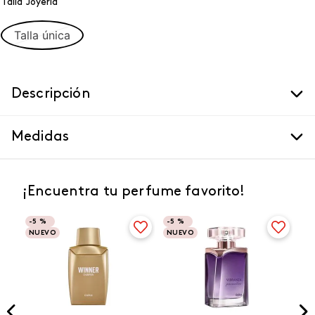
Talla Joyeria
Talla única
Descripción
Medidas
¡Encuentra tu perfume favorito!
-
5 %
-
5 %
NUEVO
NUEVO