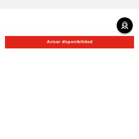
Comentarios
Avisar disponibilidad
cargando el resumen…
Comparte este producto
Por favor, inicia sesión para escribir un comentario.
Copiar link
Whatsapp
Facebook
Más
Más reciente
Cargando comentarios…