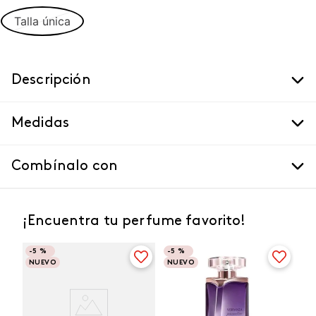
Talla única
Descripción
Medidas
Combínalo con
¡Encuentra tu perfume favorito!
-
5 %
-
5 %
NUEVO
NUEVO