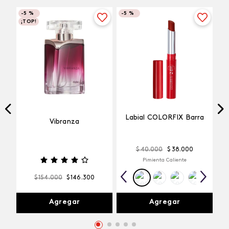
-
5 %
-
5 %
¡TOP!
Labial COLORFIX Barra
Vibranza
$
40
.
000
$
38
.
000
Pimienta Caliente
$
154
.
000
$
146
.
300
Agregar
Agregar