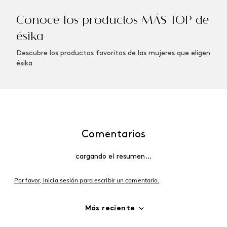
Winner Champion
Vibranza Provocative
Perfume de Hombre, 100
Perfume de Mujer, 45 ml
ml
$
152
.
000
$
144
.
400
$
158
.
000
$
150
.
100
Agregar
Agregar
Conoce los productos MÁS TOP de
ésika
Descubre los productos favoritos de las mujeres que eligen
ésika