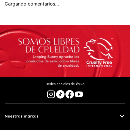
-
5 %
-
5 %
Vibranza
Labial COLORFIX Barra
$
154
.
000
$
146
.
300
$
40
.
000
$
38
.
000
Agregar
Agregar
Comentarios
cargando el resumen…
5 estrellas
0%
4 estrellas
0%
3 estrellas
0%