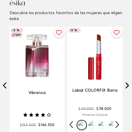
ésika
Descubre los productos favoritos de las mujeres que eligen
ésika
-
5 %
-
5 %
¡TOP!
Labial COLORFIX Barra
Vibranza
$
40
.
000
$
38
.
000
Pimienta Caliente
$
154
.
000
$
146
.
300