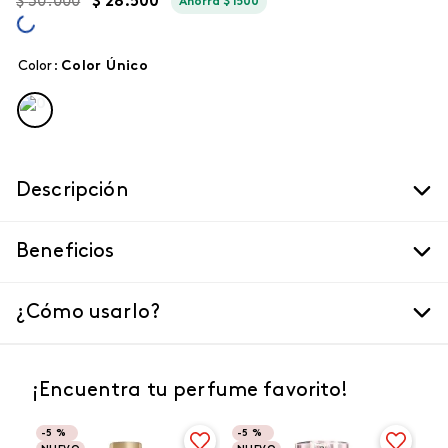
$
30
.
000
$
28
.
500
Ahorra
$
1500
Color
:
color único
Descripción
Beneficios
¿Cómo usarlo?
¡Encuentra tu perfume favorito!
-
5 %
-
5 %