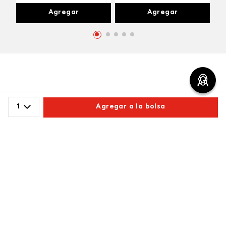
Agregar
Agregar
Comentarios
1
Agregar a la bolsa
cargando el resumen…
Comparte este producto
Por favor, inicia sesión para escribir un comentario.
Copiar link
Whatsapp
Facebook
Más
Más reciente
Cargando comentarios…