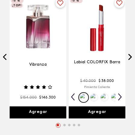
-
5 %
-
5 %
¡TOP!
Labial COLORFIX Barra
Vibranza
$
40
.
000
$
38
.
000
Pimienta Caliente
$
154
.
000
$
146
.
300
Agregar
Agregar