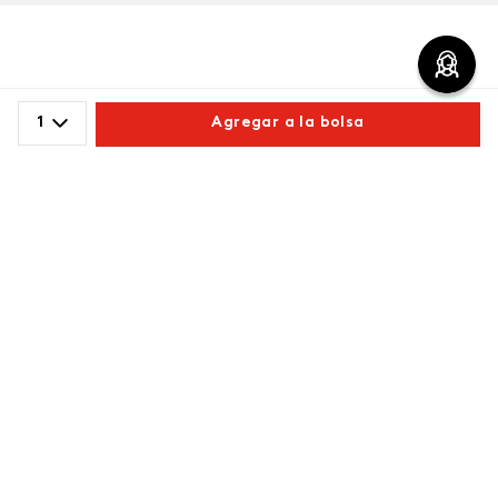
Comentarios
1
Agregar a la bolsa
cargando el resumen…
Comparte este producto
Por favor, inicia sesión para escribir un comentario.
Copiar link
Whatsapp
Facebook
Más
Más reciente
Cargando comentarios…