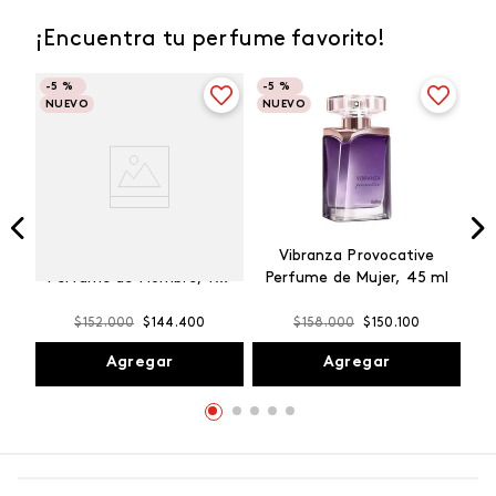
¡Encuentra tu perfume favorito!
-
5 %
-
5 %
NUEVO
NUEVO
Winner Champion
Vibranza Provocative
Perfume de Hombre, 100
Perfume de Mujer, 45 ml
ml
$
152
.
000
$
144
.
400
$
158
.
000
$
150
.
100
Agregar
Agregar