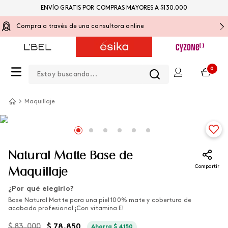
ENVÍO GRATIS POR COMPRAS MAYORES A $130.000
Compra a través de una consultora online
Estoy buscando...
0
Maquillaje
Natural Matte Base de
Compartir
Maquillaje
¿Por qué elegirlo?
Base Natural Matte para una piel 100% mate y cobertura de
acabado profesional ¡Con vitamina E!​
$
83
.
000
$
78
.
850
Ahorra
$
4150