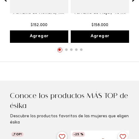
Winner Champion
Vibranza Provocative
Perfume de Hombre, 100
Perfume de Mujer, 45 ml
ml
$
152
.
000
$
158
.
000
Agregar
Agregar
Conoce los productos MÁS TOP de
ésika
Descubre los productos favoritos de las mujeres que eligen
ésika
¡TOP!
-
25 %