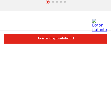
Comentarios
Avisar disponibilidad
0 calificación promedio
Comparte este producto
(0 comentarios)
Por favor, inicia sesión para escribir un comentario.
Copiar link
Whatsapp
Facebook
Más
Más reciente
No hay comentarios.