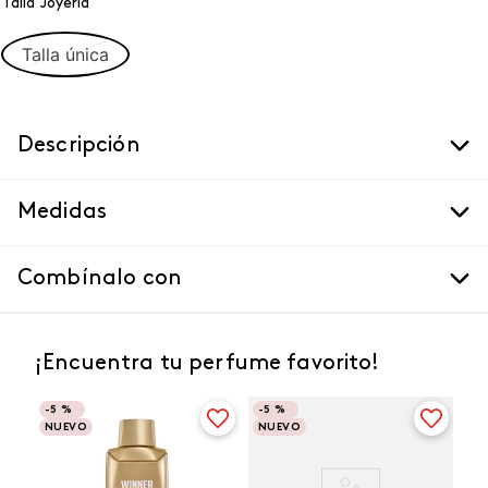
Talla Joyeria
Talla única
Descripción
Medidas
Combínalo con
¡Encuentra tu perfume favorito!
-
5 %
-
5 %
NUEVO
NUEVO