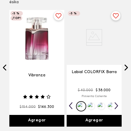
ésika
-
5 %
-
5 %
¡TOP!
Labial COLORFIX Barra
Vibranza
$
40
.
000
$
38
.
000
Pimienta Caliente
$
154
.
000
$
146
.
300
Agregar
Agregar