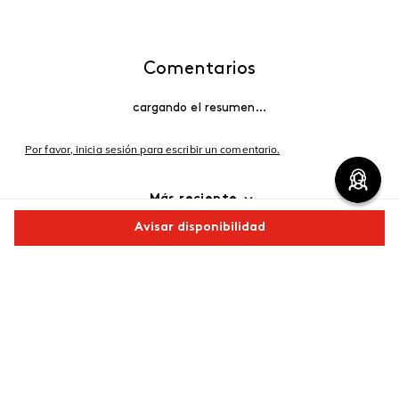
Comentarios
cargando el resumen…
Por favor, inicia sesión para escribir un comentario.
Más reciente
Avisar disponibilidad
Cargando comentarios…
Comparte este producto
Copiar link
Whatsapp
Facebook
Más