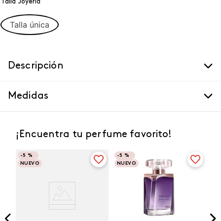
Talla Joyeria
Talla única
Descripción
Medidas
¡Encuentra tu perfume favorito!
-
5 %
-
5 %
NUEVO
NUEVO