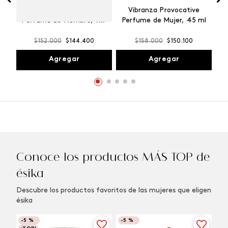
Winner Champion
Vibranza Provocative
Perfume de Hombre, 100
Perfume de Mujer, 45 ml
ml
$
152
.
000
$
144
.
400
$
158
.
000
$
150
.
100
Agregar
Agregar
Conoce los productos MÁS TOP de
ésika
Descubre los productos favoritos de las mujeres que eligen
ésika
-
5 %
-
5 %