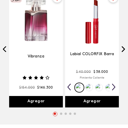
¡TOP!
Labial COLORFIX Barra
Vibranza
$
40
.
000
$
38
.
000
Pimienta Caliente
$
154
.
000
$
146
.
300
Agregar
Agregar