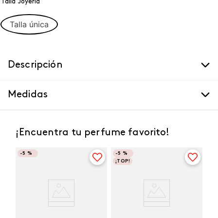
Talla Joyeria
Talla única
Descripción
Medidas
¡Encuentra tu perfume favorito!
-
5 %
-
5 %
¡TOP!