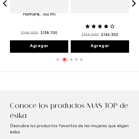
Vibranza
e
Kalos Max Perfume de
ml
Hombre, 100 ml
$
146
.
000
$
138
.
700
$
154
.
000
$
146
.
300
Agregar
Agregar
Conoce los productos MÁS TOP de
ésika
Descubre los productos favoritos de las mujeres que eligen
ésika