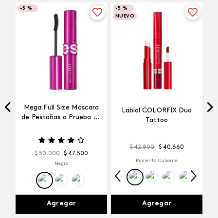
-
5 %
-
5 %
NUEVO
Mega Full Size Máscara
Labial COLORFIX Duo
a
de Pestañas a Prueba de
Tattoo
Agua
$
42
.
800
$
40
.
660
$
50
.
000
$
47
.
500
Pimienta Caliente
Negro
Agregar
Agregar