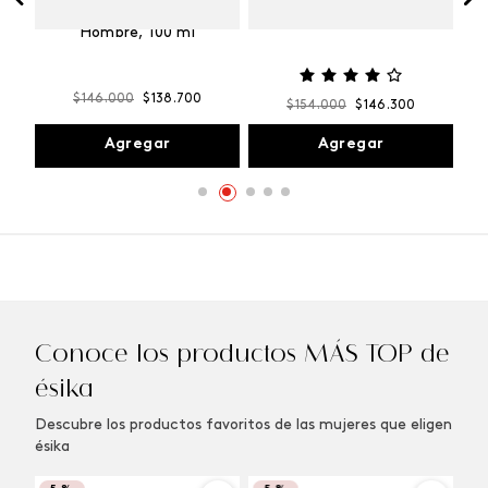
Vibranza
e
Kalos Max Perfume de
ml
Hombre, 100 ml
$
146
.
000
$
138
.
700
$
154
.
000
$
146
.
300
Agregar
Agregar
Conoce los productos MÁS TOP de
ésika
Descubre los productos favoritos de las mujeres que eligen
ésika