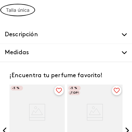
Talla única
Descripción
Medidas
¡Encuentra tu perfume favorito!
-
5 %
-
5 %
¡TOP!