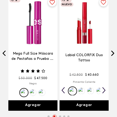
-
5 %
-
5 %
NUEVO
Mega Full Size Máscara
Labial COLORFIX Duo
a
de Pestañas a Prueba de
Tattoo
Agua
$
42
.
800
$
40
.
660
$
50
.
000
$
47
.
500
Pimienta Caliente
Negro
Agregar
Agregar