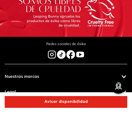
Redes sociales de ésika
Nuestras marcas
Legal
Avisar disponibilidad
Contáctanos
Comparte este producto
Pagos 100%
Entregas a todo
seguros
el país