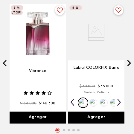
-
5 %
-
5 %
¡TOP!
Labial COLORFIX Barra
Vibranza
$
40
.
000
$
38
.
000
Pimienta Caliente
$
154
.
000
$
146
.
300
Agregar
Agregar