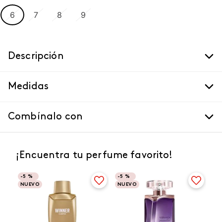
6
7
8
9
Descripción
Medidas
Combínalo con
¡Encuentra tu perfume favorito!
-
5 %
-
5 %
NUEVO
NUEVO