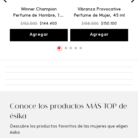
Winner Champion
Vibranza Provocative
Perfume de Hombre, 100
Perfume de Mujer, 45 ml
ml
$
152
.
000
$
144
.
400
$
158
.
000
$
150
.
100
Agregar
Agregar
Conoce los productos MÁS TOP de
ésika
Descubre los productos favoritos de las mujeres que eligen
ésika