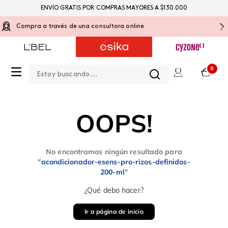
ENVÍO GRATIS POR COMPRAS MAYORES A $130.000
Compra a través de una consultora online
Estoy buscando...
0
OOPS!
No encontramos ningún resultado para
"
acondicionador-esens-pro-rizos-definidos-
200-ml
"
¿Qué debo hacer?
Ir a página de inicio