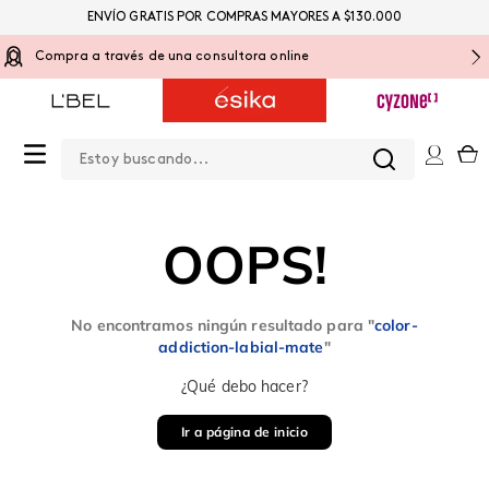
ENVÍO GRATIS POR COMPRAS MAYORES A $130.000
Compra a través de una consultora online
Estoy buscando...
0
OOPS!
No encontramos ningún resultado para "
color-
addiction-labial-mate
"
¿Qué debo hacer?
Ir a página de inicio