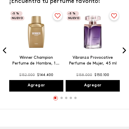
¡Encuentra tu perfume favorito!
-
5 %
-
5 %
NUEVO
NUEVO
Winner Champion
Vibranza Provocative
Perfume de Hombre, 100
Perfume de Mujer, 45 ml
ml
$
152
.
000
$
144
.
400
$
158
.
000
$
150
.
100
Agregar
Agregar