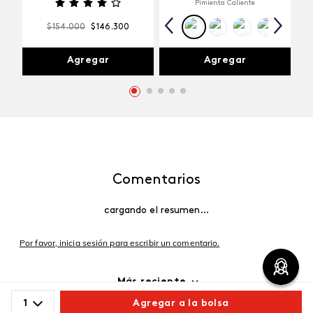
Pimienta Caliente
$
154
.
000
$
146
.
300
Agregar
Agregar
Comentarios
cargando el resumen…
Por favor, inicia sesión para escribir un comentario.
Más reciente
1
Agregar a la bolsa