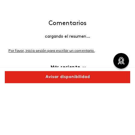
Comentarios
cargando el resumen…
Por favor, inicia sesión para escribir un comentario.
Más reciente
Avisar disponibilidad
Cargando comentarios…
Comparte este producto
Copiar link
Whatsapp
Facebook
Más