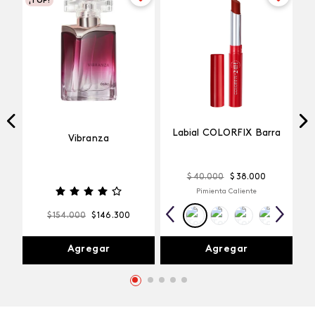
¡TOP!
Labial COLORFIX Barra
Vibranza
$
40
.
000
$
38
.
000
Pimienta Caliente
$
154
.
000
$
146
.
300
Agregar
Agregar