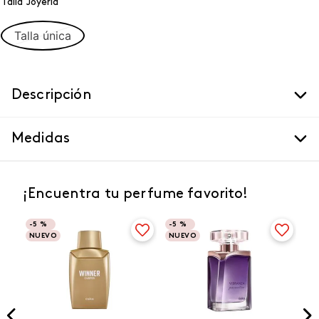
Talla Joyeria
Talla única
Descripción
Medidas
¡Encuentra tu perfume favorito!
-
5 %
-
5 %
NUEVO
NUEVO