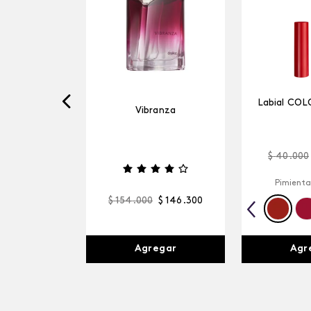
Labial COL
Vibranza
$
40
.
000
Pimienta
$
154
.
000
$
146
.
300
Agr
Agregar