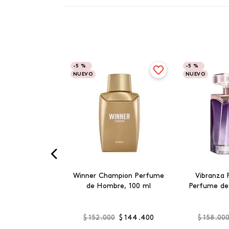
-
5 %
-
5 %
NUEVO
NUEVO
Winner Champion Perfume
Vibranza 
de Hombre, 100 ml
Perfume de
$
152
.
000
$
144
.
400
$
158
.
00