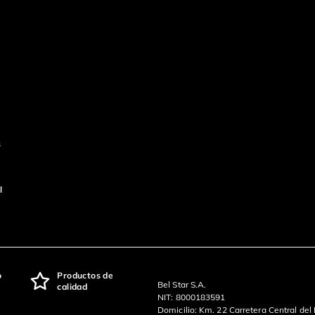
s
l
o
Productos de
Bel Star S.A.
calidad
NIT: 8000183591
Domicilio: Km. 22 Carretera Central del