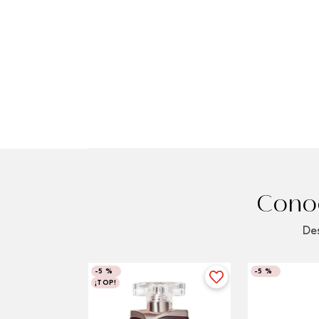
Conoc
Des
-
5 %
-
5 %
¡TOP!