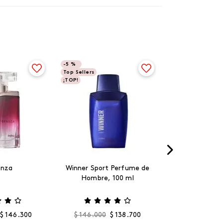
-
5 %
Top Sellers
¡TOP!
anza
Winner Sport Perfume de
Hombre, 100 ml
$
146
.
300
$
146
.
000
$
138
.
700