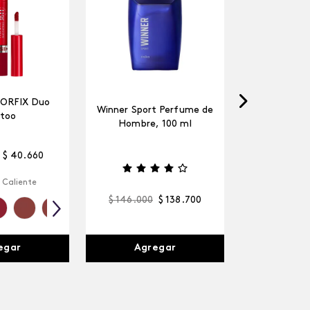
LORFIX Duo
Winner Sport Perfume de
too
Hombre, 100 ml
$
40
.
660
 Caliente
$
146
.
000
$
138
.
700
egar
Agregar