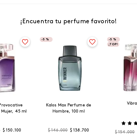
¡Encuentra tu perfume favorito!
-
5 %
-
5 %
¡TOP!
Vibr
Provocative
Kalos Max Perfume de
 Mujer, 45 ml
Hombre, 100 ml
0
$
150
.
100
$
146
.
000
$
138
.
700
$
154
.
000