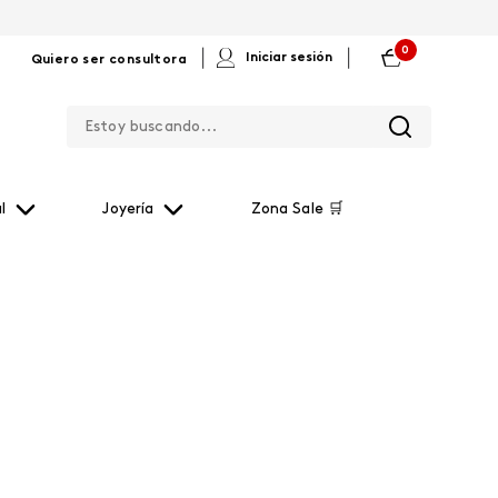
0
|
|
Iniciar sesión
Quiero ser consultora
Estoy buscando...
l
Joyería
Zona Sale 🛒