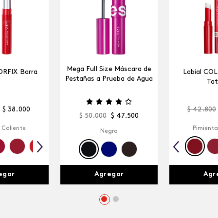
Mega Full Size Máscara de
ORFIX Barra
Labial CO
Pestañas a Prueba de Agua
Tat
$
38
.
000
$
42
.
800
$
50
.
000
$
47
.
500
 Caliente
Pimienta
Negro
egar
Agr
Agregar