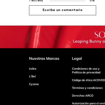
1 estrella
0%
Escribe un comentario
Agregar comentario
Título
Califica el producto de 1 a 5 estrellas
Nuestras Marcas
Legal
ésika
Condiciones de uso y
Tu nombre
Política de privacidad
L'Bel
Código de ética ACOVED
Cyzone
Dirección de email
Términos y condiciones
Derechos ARCO
Autorización para el env