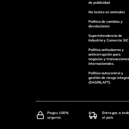
Escribe un comentario
de publicidad
No testeo en animales
Política de cambios y
devoluciones
Superintendencia de
Industria y Comercio SIC
Enviar Comentario
Política antisoborno y
anticorrupción para
negocios y transaccione
internacionales.
Política autocontrol y
gestión de riesgo integra
(SAGRILAFT).
Pagos 100%
Entregas a tod
seguros
el país