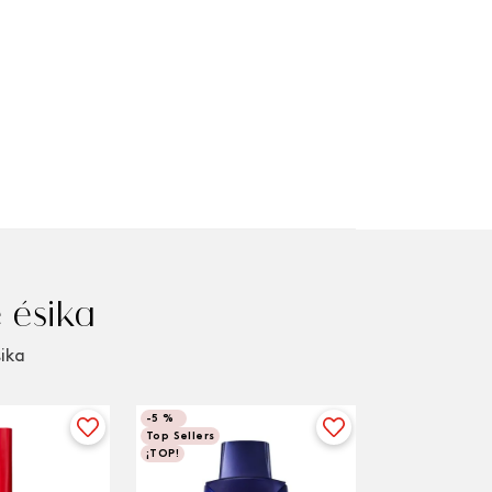
 ésika
sika
-
5 %
Top Sellers
¡TOP!