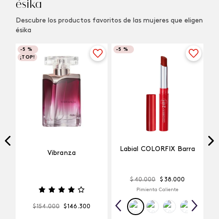
ésika
Descubre los productos favoritos de las mujeres que eligen
ésika
-
5 %
-
5 %
¡TOP!
Labial COLORFIX Barra
Vibranza
$
40
.
000
$
38
.
000
Pimienta Caliente
$
154
.
000
$
146
.
300