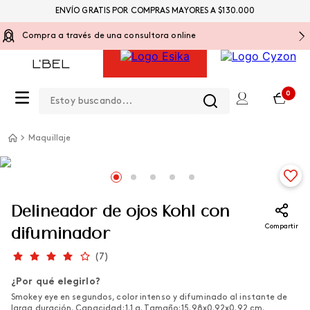
ENVÍO GRATIS POR COMPRAS MAYORES A $130.000
Compra a través de una consultora online
Estoy buscando...
0
Maquillaje
Delineador de ojos Kohl con
Compartir
difuminador
(
7
)
¿Por qué elegirlo?
Smokey eye en segundos, color intenso y difuminado al instante de
larga duración. Capacidad: 1.1 g. Tamaño: 15.98x0.92x0.92 cm.