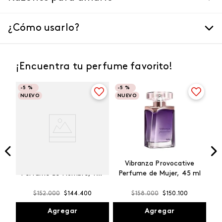
¿Cómo usarlo?
¡Encuentra tu perfume favorito!
-
5 %
-
5 %
NUEVO
NUEVO
Winner Champion
Vibranza Provocative
Perfume de Hombre, 100
Perfume de Mujer, 45 ml
ml
$
152
.
000
$
144
.
400
$
158
.
000
$
150
.
100
Agregar
Agregar