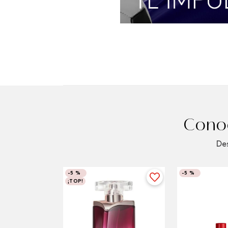
Conoc
Des
-
5 %
-
5 %
¡TOP!