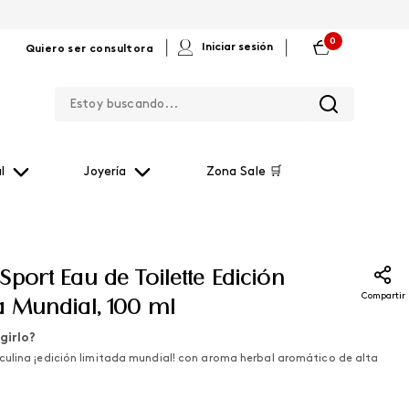
0
|
|
Iniciar sesión
Quiero ser consultora
Estoy buscando...
l
Joyería
Zona Sale 🛒
port Eau de Toilette Edición
Compartir
a Mundial, 100 ml
girlo?
ulina ¡edición limitada mundial! con aroma herbal aromático de alta