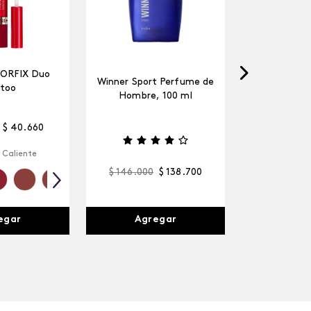
LORFIX Duo
Winner Sport Perfume de
too
Hombre, 100 ml
$
40
.
660
 Caliente
$
146
.
000
$
138
.
700
egar
Agregar