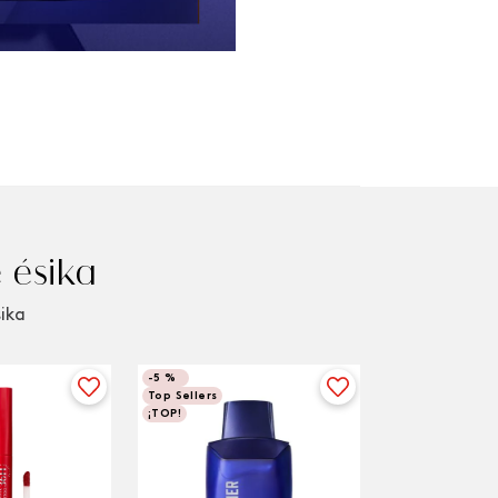
 ésika
sika
-
5 %
Top Sellers
¡TOP!