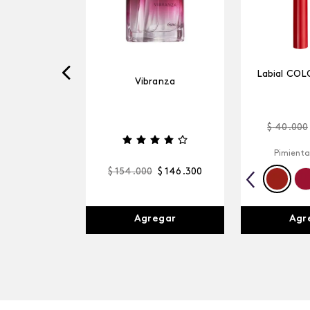
Labial COL
Vibranza
$
40
.
000
Pimienta
$
154
.
000
$
146
.
300
Agr
Agregar