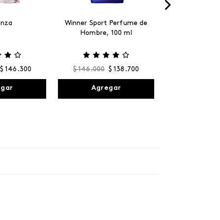
anza
Winner Sport Perfume de
Hombre, 100 ml
$
146
.
300
$
146
.
000
$
138
.
700
egar
Agregar