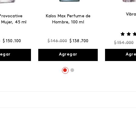
Vibr
Provocative
Kalos Max Perfume de
 Mujer, 45 ml
Hombre, 100 ml
0
$
150
.
100
$
146
.
000
$
138
.
700
$
154
.
000
egar
Agregar
Agr