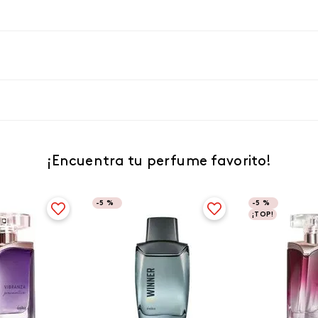
¡Encuentra tu perfume favorito!
-
5 %
-
5 %
¡TOP!