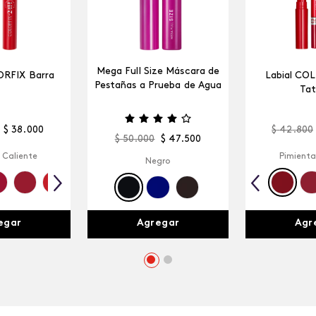
Mega Full Size Máscara de
ORFIX Barra
Labial CO
Pestañas a Prueba de Agua
Tat
$
38
.
000
$
42
.
800
$
50
.
000
$
47
.
500
 Caliente
Pimienta
Negro
egar
Agr
Agregar