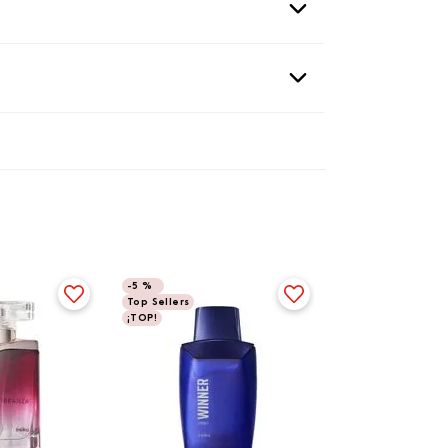
-
5 %
Top Sellers
¡TOP!