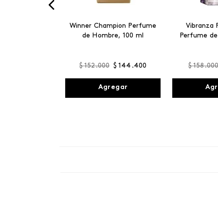
Winner Champion Perfume
Vibranza 
de Hombre, 100 ml
Perfume de
$
152
.
000
$
144
.
400
$
158
.
00
Agregar
Agr