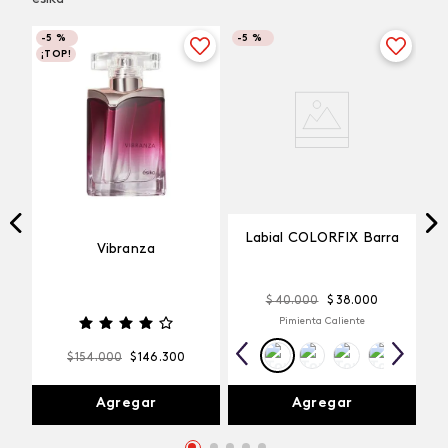
-
5 %
-
5 %
¡TOP!
Labial COLORFIX Barra
Vibranza
$
40
.
000
$
38
.
000
Pimienta Caliente
$
154
.
000
$
146
.
300
Agregar
Agregar