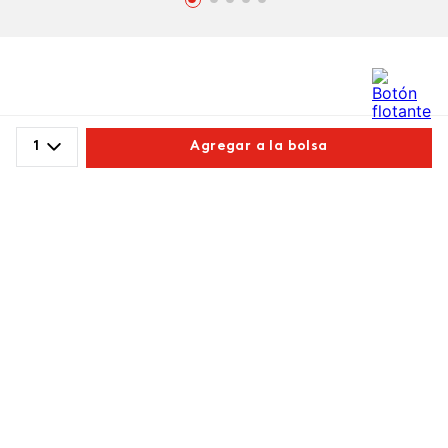
Comentarios
1
Agregar a la bolsa
4.6 calificación promedio
Comparte este producto
(5 comentarios)
Por favor, inicia sesión para escribir un comentario.
Copiar link
Whatsapp
Facebook
Más
Más reciente
Comprador verificado
Enviado
4 años atrás
por
Leidy Rodriguez