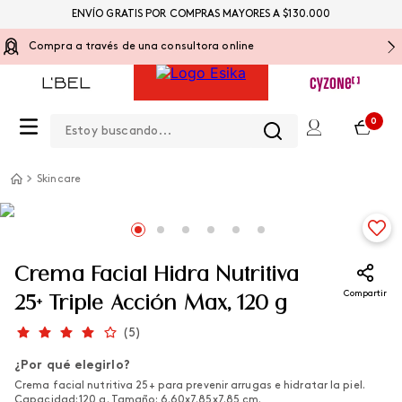
ENVÍO GRATIS POR COMPRAS MAYORES A $130.000
Compra a través de una consultora online
Estoy buscando...
0
Skincare
Crema Facial Hidra Nutritiva
Compartir
25+ Triple Acción Max, 120 g
(
5
)
¿Por qué elegirlo?
Crema facial nutritiva 25+ para prevenir arrugas e hidratar la piel.
Capacidad: 120 g. Tamaño: 6.60x7.85x7.85 cm.