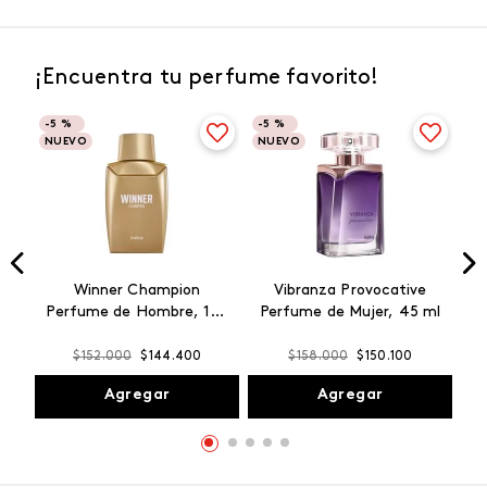
¡Encuentra tu perfume favorito!
-
5 %
-
5 %
NUEVO
NUEVO
Winner Champion
Vibranza Provocative
Perfume de Hombre, 100
Perfume de Mujer, 45 ml
ml
$
152
.
000
$
144
.
400
$
158
.
000
$
150
.
100
Agregar
Agregar