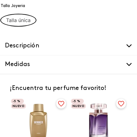
Talla Joyeria
Talla única
Descripción
Medidas
¡Encuentra tu perfume favorito!
-
5 %
-
5 %
NUEVO
NUEVO