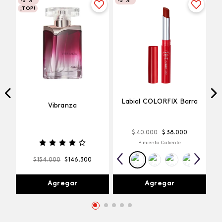
-
5 %
-
5 %
¡TOP!
Labial COLORFIX Barra
Vibranza
$
40
.
000
$
38
.
000
Pimienta Caliente
$
154
.
000
$
146
.
300
Agregar
Agregar