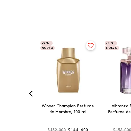
-
5 %
-
5 %
NUEVO
NUEVO
Winner Champion Perfume
Vibranza 
de Hombre, 100 ml
Perfume de
$
152
.
000
$
144
.
400
$
158
.
00