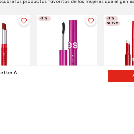
cubre los productos favoritos de las mujeres que eligen é
-
5 %
-
5 %
NUEVO
Letter A
Mega Full Size Máscara de
ORFIX Barra
Labial CO
Pestañas a Prueba de Agua
Tat
$
38
.
000
$
42
.
800
$
50
.
000
$
47
.
500
 Caliente
Pimienta
Negro