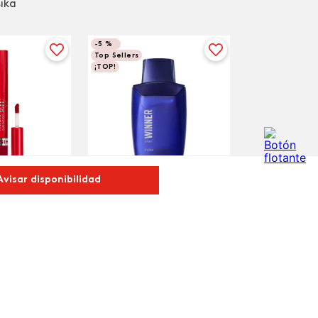
sika
-
5 %
Top Sellers
¡TOP!
Avisar disponibilidad
LORFIX Duo
Winner Sport Perfume de
too
Hombre, 100 ml
$
40
.
660
 Caliente
$
146
.
000
$
138
.
700