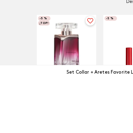
Des
-
5 %
-
5 %
¡TOP!
Set Collar + Aretes Favorite 
Labial COL
Vibranza
$
40
.
000
Pimienta
$
154
.
000
$
146
.
300