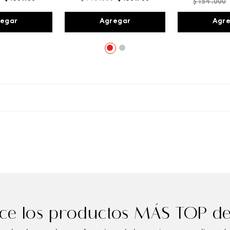
$
154
.
000
egar
Agregar
Agr
e los productos MÁS TOP de