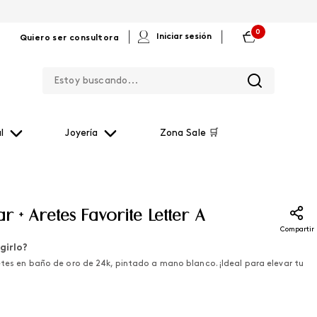
0
|
|
Iniciar sesión
Quiero ser consultora
Estoy buscando...
l
Joyería
Zona Sale 🛒
ar + Aretes Favorite Letter A
Compartir
girlo?
etes en baño de oro de 24k, pintado a mano blanco. ¡Ideal para elevar tu