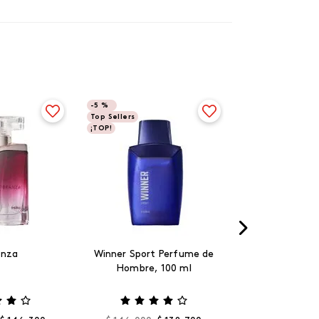
-
5 %
Top Sellers
¡TOP!
anza
Winner Sport Perfume de
Hombre, 100 ml