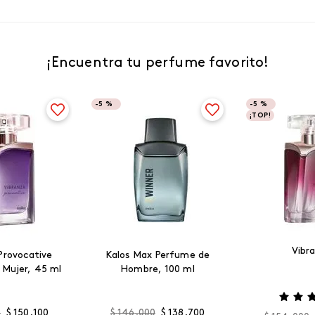
¡Encuentra tu perfume favorito!
-
5 %
-
5 %
¡TOP!
Vibr
Provocative
Kalos Max Perfume de
 Mujer, 45 ml
Hombre, 100 ml
0
$
150
.
100
$
146
.
000
$
138
.
700