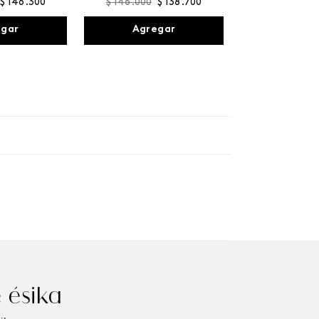
$
146
.
300
$
146
.
000
$
138
.
700
egar
Agregar
 ésika