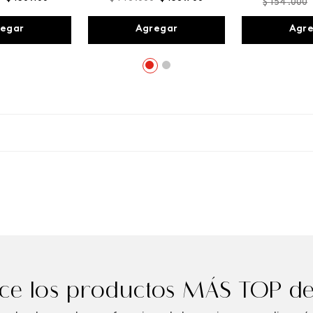
$
154
.
000
egar
Agregar
Agr
e los productos MÁS TOP de