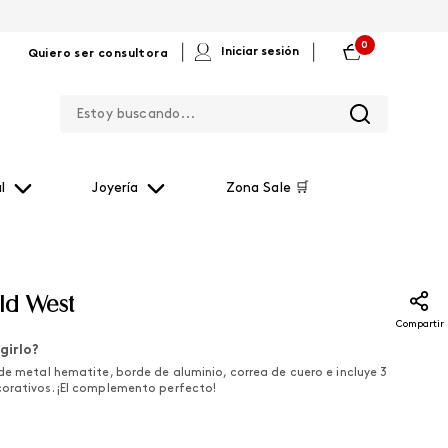
0
|
|
Iniciar sesión
Quiero ser consultora
Estoy buscando...
l
Joyería
Zona Sale 🛒
ld West
Compartir
girlo?
de metal hematite, borde de aluminio, correa de cuero e incluye 3
orativos. ¡El complemento perfecto!