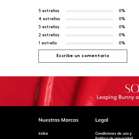
5 estrellas
0%
4 estrellas
0%
3 estrellas
0%
2 estrellas
0%
1 estrella
0%
Escribe un comentario
Agregar comentario
Título
Califica el producto de 1 a 5 estrellas
Nuestras Marcas
Legal
ésika
Condiciones de uso y
Tu nombre
Política de privacidad