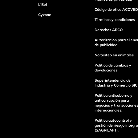
L'Bel
Código de ética ACOVED
Cyzone
Dirección de email
Términos y condiciones
Derechos ARCO
Autorización para el env
Escribe un comentario
de publicidad
No testeo en animales
Política de cambios y
devoluciones
Superintendencia de
Industria y Comercio SIC
Enviar Comentario
Política antisoborno y
anticorrupción para
negocios y transaccione
internacionales.
Política autocontrol y
gestión de riesgo integra
(SAGRILAFT).