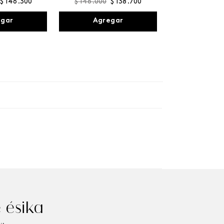
$
146
.
300
$
146
.
000
$
138
.
700
egar
Agregar
 ésika