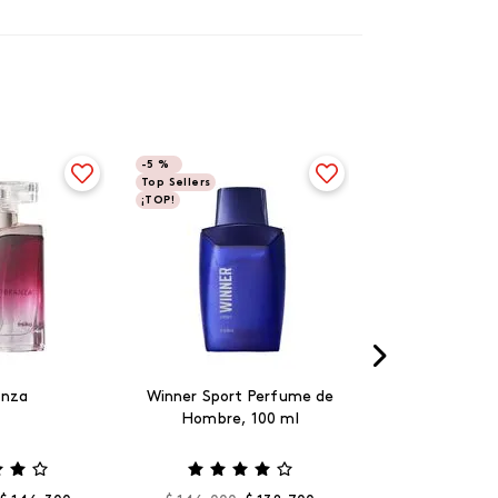
-
5 %
Top Sellers
¡TOP!
anza
Winner Sport Perfume de
Hombre, 100 ml