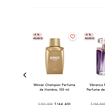
-
5 %
-
5 %
NUEVO
NUEVO
Winner Champion Perfume
Vibranza 
de Hombre, 100 ml
Perfume de
$
152
.
000
$
144
.
400
$
158
.
00