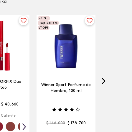
sika
-
5 %
Top Sellers
¡TOP!
LORFIX Duo
Winner Sport Perfume de
too
Hombre, 100 ml
$
40
.
660
 Caliente
$
146
.
000
$
138
.
700