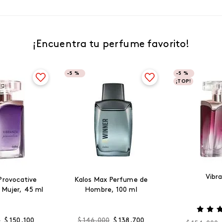
¡Encuentra tu perfume favorito!
-
5 %
-
5 %
¡TOP!
Vibr
Provocative
Kalos Max Perfume de
 Mujer, 45 ml
Hombre, 100 ml
0
$
150
.
100
$
146
.
000
$
138
.
700