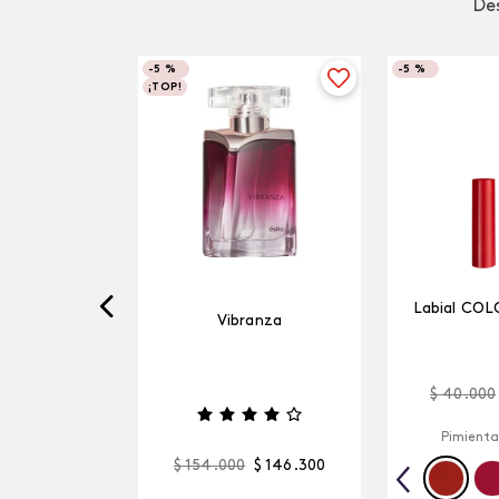
Des
-
5 %
-
5 %
¡TOP!
Labial COL
Vibranza
$
40
.
000
Pimienta
$
154
.
000
$
146
.
300