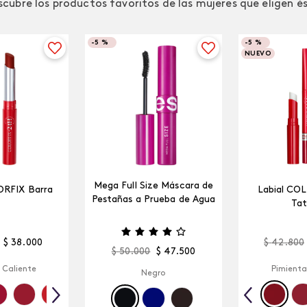
cubre los productos favoritos de las mujeres que eligen é
-
5 %
-
5 %
NUEVO
Mega Full Size Máscara de
ORFIX Barra
Labial CO
Pestañas a Prueba de Agua
Tat
$
38
.
000
$
42
.
800
$
50
.
000
$
47
.
500
 Caliente
Pimienta
Negro