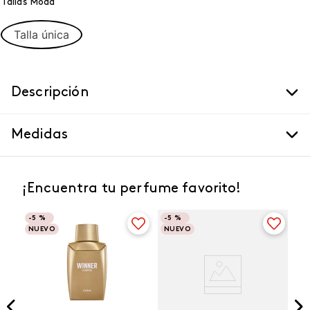
Tallas Moda
Talla única
Descripción
Medidas
¡Encuentra tu perfume favorito!
-
5 %
-
5 %
NUEVO
NUEVO