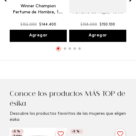
Winner Champion
Vibranza Provocative
Perfume de Hombre, 100
Perfume de Mujer, 45 ml
ml
$
152
.
000
$
144
.
400
$
158
.
000
$
150
.
100
Agregar
Agregar
Conoce los productos MÁS TOP de
ésika
Descubre los productos favoritos de las mujeres que eligen
ésika
-
5 %
-
5 %