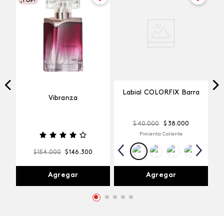
¡TOP!
Labial COLORFIX Barra
Vibranza
$
40
.
000
$
38
.
000
Pimienta Caliente
$
154
.
000
$
146
.
300
Agregar
Agregar